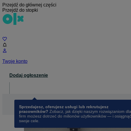
Przejdź do głównej części
Przejdź do stopki
Czat
Twoje konto
Dodaj ogłoszenie
Dla biznesu
opens in a new tab
Sprzedajesz, oferujesz usługi lub rekrutujesz
pracowników?
Zobacz, jak dzięki naszym rozwiązaniom dl
firm możesz dotrzeć do milionów użytkowników — i osiągną
swoje cele.