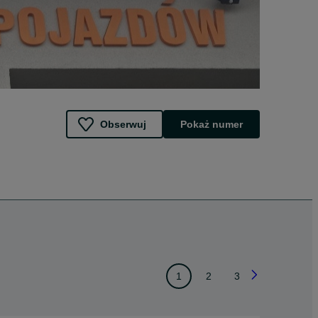
Obserwuj
Pokaż numer
1
2
3