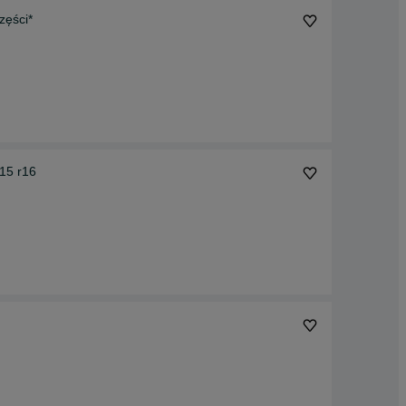
 części*
15 r16