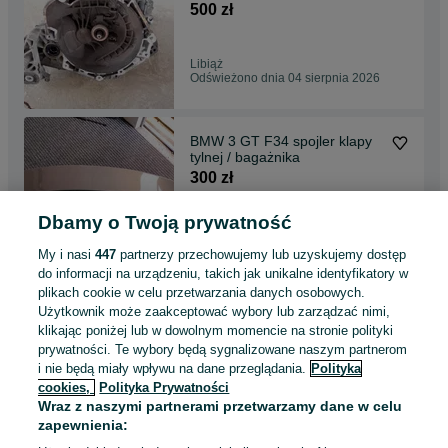
500 zł
Libiąż
Odświeżono dnia 04 sierpnia 2026
BMW 3 GT F34 spojler klapy
tylnej / bagażnika
300 zł
Dbamy o Twoją prywatność
Libiąż
Odświeżono dnia 04 sierpnia 2026
My i nasi
447
partnerzy przechowujemy lub uzyskujemy dostęp
do informacji na urządzeniu, takich jak unikalne identyfikatory w
plikach cookie w celu przetwarzania danych osobowych.
Skrzynia Biegów VW Golf IV
Użytkownik może zaakceptować wybory lub zarządzać nimi,
1.6 FYK
klikając poniżej lub w dowolnym momencie na stronie polityki
500 zł
prywatności. Te wybory będą sygnalizowane naszym partnerom
i nie będą miały wpływu na dane przeglądania.
Polityka
cookies,
Polityka Prywatności
Libiąż
Wraz z naszymi partnerami przetwarzamy dane w celu
Odświeżono dnia 04 sierpnia 2026
zapewnienia: