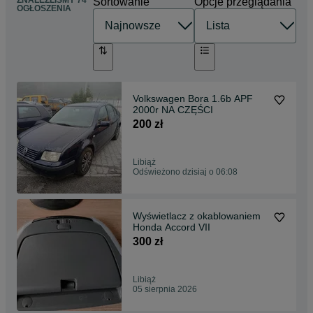
ZNALEŹLIŚMY 74
Sortowanie
Opcje przeglądania
OGŁOSZENIA
Volkswagen Bora 1.6b APF
2000r NA CZĘŚCI
200 zł
Libiąż
Odświeżono dzisiaj o 06:08
Wyświetlacz z okablowaniem
Honda Accord VII
300 zł
Libiąż
05 sierpnia 2026