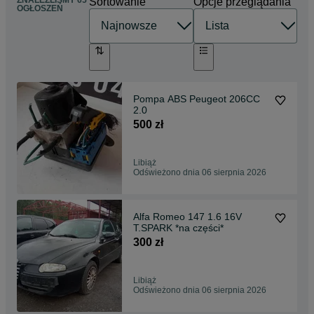
ZNALEŹLIŚMY 65
Sortowanie
Opcje przeglądania
OGŁOSZEŃ
Pompa ABS Peugeot 206CC
2.0
500 zł
Libiąż
Odświeżono dnia 06 sierpnia 2026
Alfa Romeo 147 1.6 16V
T.SPARK *na części*
300 zł
Libiąż
Odświeżono dnia 06 sierpnia 2026