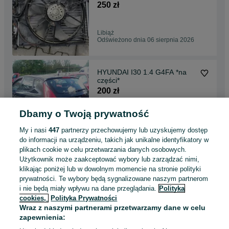
klimatyzacji Delphi
250 zł
Libiąż
Odświeżono dnia 06 sierpnia 2026
HYUNDAI I30 1.4 G4FA *na
części*
200 zł
Dbamy o Twoją prywatność
Libiąż
Odświeżono dnia 06 sierpnia 2026
My i nasi
447
partnerzy przechowujemy lub uzyskujemy dostęp
do informacji na urządzeniu, takich jak unikalne identyfikatory w
plikach cookie w celu przetwarzania danych osobowych.
Renault Scenic 2.0b F4R771
Użytkownik może zaakceptować wybory lub zarządzać nimi,
2005r NA CZĘŚCI
klikając poniżej lub w dowolnym momencie na stronie polityki
300 zł
prywatności. Te wybory będą sygnalizowane naszym partnerom
i nie będą miały wpływu na dane przeglądania.
Polityka
cookies,
Polityka Prywatności
Libiąż
Wraz z naszymi partnerami przetwarzamy dane w celu
Odświeżono dnia 06 sierpnia 2026
zapewnienia: